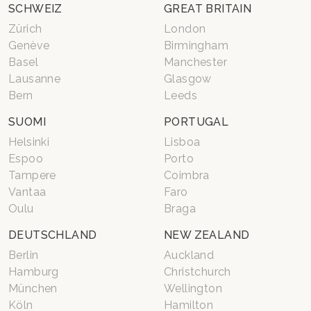
SCHWEIZ
GREAT BRITAIN
Zürich
London
Genève
Birmingham
Basel
Manchester
Lausanne
Glasgow
Bern
Leeds
SUOMI
PORTUGAL
Helsinki
Lisboa
Espoo
Porto
Tampere
Coimbra
Vantaa
Faro
Oulu
Braga
DEUTSCHLAND
NEW ZEALAND
Berlin
Auckland
Hamburg
Christchurch
München
Wellington
Köln
Hamilton