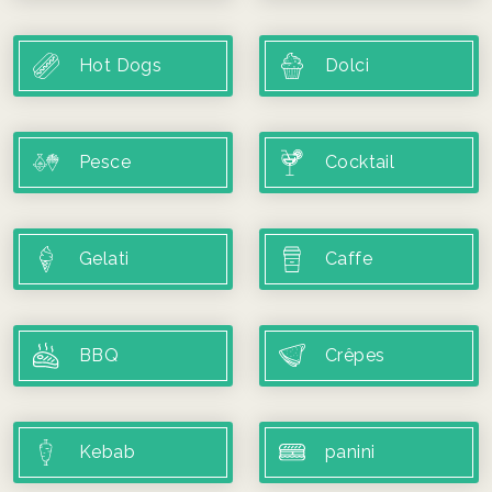
Hot Dogs
Dolci
Pesce
Cocktail
Gelati
Caffe
BBQ
Crêpes
Kebab
panini