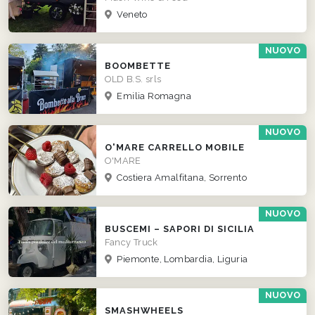
Veneto
NUOVO
BOOMBETTE
OLD B.S. srls
Emilia Romagna
NUOVO
O'MARE CARRELLO MOBILE
O'MARE
Costiera Amalfitana, Sorrento
NUOVO
BUSCEMI – SAPORI DI SICILIA
Fancy Truck
Piemonte, Lombardia, Liguria
NUOVO
SMASHWHEELS