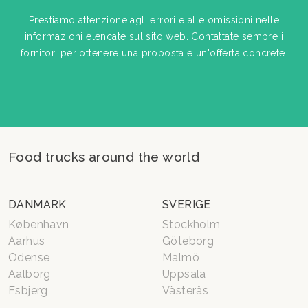
Prestiamo attenzione agli errori e alle omissioni nelle
informazioni elencate sul sito web. Contattate sempre i
fornitori per ottenere una proposta e un'offerta concrete.
Food trucks around the world
DANMARK
SVERIGE
København
Stockholm
Aarhus
Göteborg
Odense
Malmö
Aalborg
Uppsala
Esbjerg
Västerås