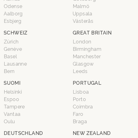
Odense
Malmö
Aalborg
Uppsala
Esbjerg
Västerås
SCHWEIZ
GREAT BRITAIN
Zürich
London
Genève
Birmingham
Basel
Manchester
Lausanne
Glasgow
Bern
Leeds
SUOMI
PORTUGAL
Helsinki
Lisboa
Espoo
Porto
Tampere
Coimbra
Vantaa
Faro
Oulu
Braga
DEUTSCHLAND
NEW ZEALAND