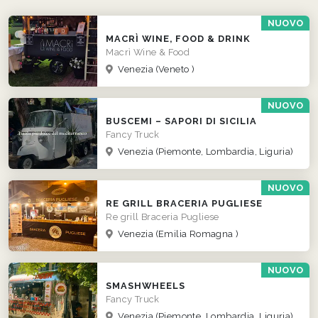
NUOVO
MACRÌ WINE, FOOD & DRINK
Macrì Wine & Food
Venezia
(Veneto )
NUOVO
BUSCEMI – SAPORI DI SICILIA
Fancy Truck
Venezia
(Piemonte, Lombardia, Liguria)
NUOVO
RE GRILL BRACERIA PUGLIESE
Re grill Braceria Pugliese
Venezia
(Emilia Romagna )
NUOVO
SMASHWHEELS
Fancy Truck
Venezia
(Piemonte, Lombardia, Liguria)