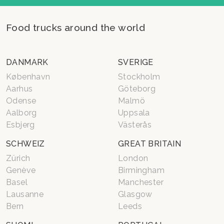
Food trucks around the world
DANMARK
SVERIGE
København
Stockholm
Aarhus
Göteborg
Odense
Malmö
Aalborg
Uppsala
Esbjerg
Västerås
SCHWEIZ
GREAT BRITAIN
Zürich
London
Genève
Birmingham
Basel
Manchester
Lausanne
Glasgow
Bern
Leeds