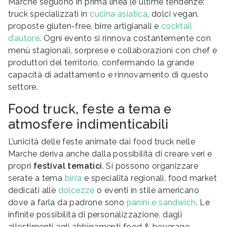
Marche seguono in prima linea le ultime tendenze:
truck specializzati in
cucina asiatica
, dolci vegan,
proposte gluten-free, birre artigianali e
cocktail
d’autore
. Ogni evento si rinnova costantemente con
menù stagionali, sorprese e collaborazioni con chef e
produttori del territorio, confermando la grande
capacità di adattamento e rinnovamento di questo
settore.
Food truck, feste a tema e
atmosfere indimenticabili
L’unicità delle feste animate dai food truck nelle
Marche deriva anche dalla possibilità di creare veri e
propri
festival tematici
. Si possono organizzare
serate a tema
birra
e specialità regionali, food market
dedicati alle
dolcezze
o eventi in stile americano
dove a farla da padrone sono
panini e sandwich
. Le
infinite possibilità di personalizzazione, dagli
allestimenti agli abbinamenti food & beverage,