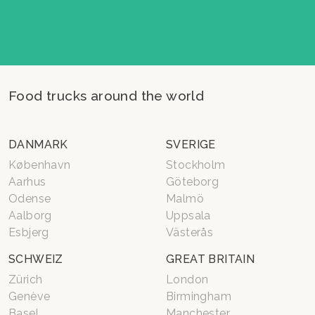
Food trucks around the world
DANMARK
SVERIGE
København
Stockholm
Aarhus
Göteborg
Odense
Malmö
Aalborg
Uppsala
Esbjerg
Västerås
SCHWEIZ
GREAT BRITAIN
Zürich
London
Genève
Birmingham
Basel
Manchester